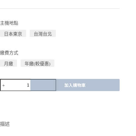
主機地點
日本東京
台灣台北
繳費方式
月繳
年繳(較優惠)
加入購物車
A
l
t
e
r
n
描述
a
t